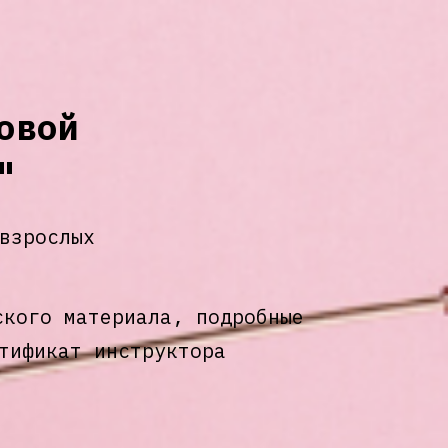
овой
"
взрослых
ского материала, подробные
тификат инструктора